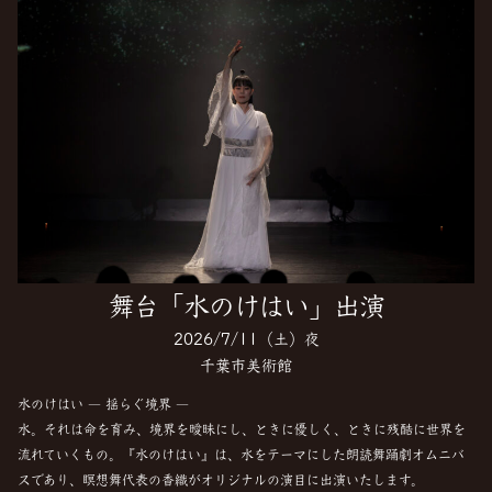
舞台「水のけはい」出演
2026/7/11（土）夜
千葉市美術館
水のけはい ― 揺らぐ境界 ―
水。それは命を育み、境界を曖昧にし、ときに優しく、ときに残酷に世界を
流れていくもの。『水のけはい』は、水をテーマにした朗読舞踊劇オムニバ
スであり、瞑想舞代表の香織がオリジナルの演目に出演いたします。