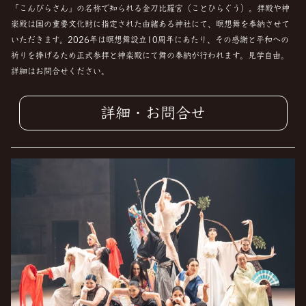
「こんぴらさん」の名称で知られる金刀比羅宮（ことひらぐう）。拝殿や神
楽殿は国の重要文化財に指定された由緒ある神社にて、瞑想舞を奉納させて
いただきます。2026年は瞑想舞設立10周年にあたり、その感謝と平和への
祈りを捧げるため正式参拝と神楽殿にて舞の奉納が行われます。見学自由。
詳細はお問合せください。
詳細・お問合せ