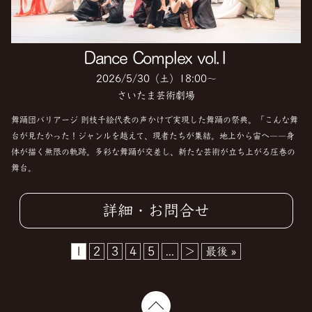
Dance Complex vol.1
2026/5/30（土）18:00〜
さいたま芸術劇場
舞踊団バリアージ 則枝千絵代表の声かけで実現した舞踊の祭典。「こんな舞
台が見たかった！ジャンルを越えて、現者たちが集結。地上から宙へ――身
体が描く無限の軌跡。多彩な舞踊が交差し、新たな芸術が立ち上がる圧巻の
舞台。
詳細・お問合せ
1
2
3
4
5
...
>
最後 »