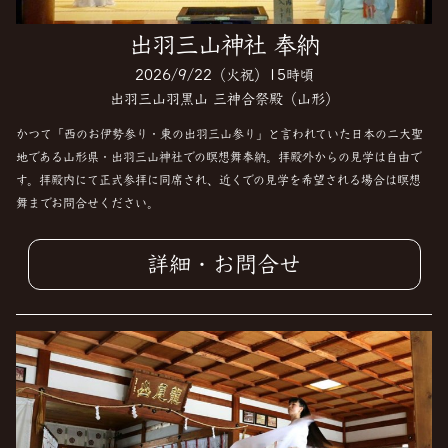
出羽三山神社 奉納
2026/9/22（火祝）15時頃
出羽三山羽黒山 三神合祭殿（山形）
かつて「西のお伊勢参り・東の出羽三山参り」と言われていた日本の二大聖
地である山形県・出羽三山神社での瞑想舞奉納。拝殿外からの見学は自由で
す。拝殿内にて正式参拝に同席され、近くでの見学を希望される場合は瞑想
舞までお問合せください。
詳細・お問合せ