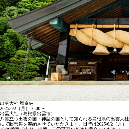
出雲大社 舞奉納
2025/6/2（月）16:00〜
出雲大社（島根県出雲市）
八雲立つ出雲の国・神話の国として知られる島根県の出雲大社
にて瞑想舞を奉納させていただきます。日時は2025/6/2（月）